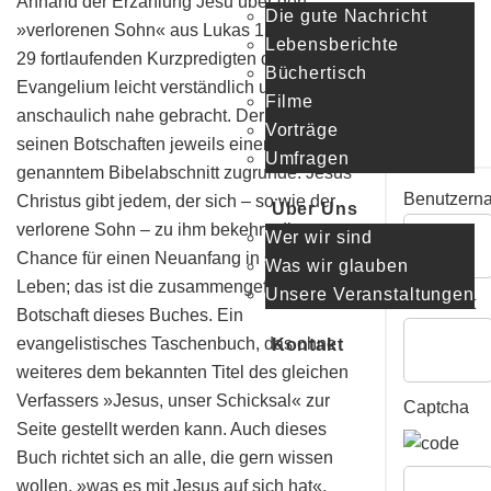
Anhand der Erzählung Jesu über den
Die gute Nachricht
»verlorenen Sohn« aus Lukas 15 wird in
Lebensberichte
29 fortlaufenden Kurzpredigten das
Büchertisch
Evangelium leicht verständlich und
Filme
anschaulich nahe gebracht. Der Autor legt
Login
Vorträge
seinen Botschaften jeweils einen Vers aus
Umfragen
genanntem Bibelabschnitt zugrunde. Jesus
Benutzern
Christus gibt jedem, der sich – so wie der
Über Uns
verlorene Sohn – zu ihm bekehrt, die
Wer wir sind
Chance für einen Neuanfang in seinem
Was wir glauben
Leben; das ist die zusammengefasste
Unsere Veranstaltungen
Passwort
Botschaft dieses Buches. Ein
evangelistisches Taschenbuch, das ohne
Kontakt
weiteres dem bekannten Titel des gleichen
Verfassers »Jesus, unser Schicksal« zur
Captcha
Seite gestellt werden kann. Auch dieses
Buch richtet sich an alle, die gern wissen
wollen, »was es mit Jesus auf sich hat«.