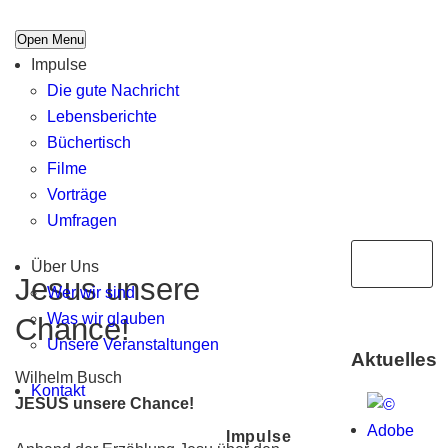
Open Menu
Impulse
Die gute Nachricht
Lebensberichte
Büchertisch
Filme
Vorträge
Umfragen
Über Uns
Jesus unsere
Wer wir sind
Was wir glauben
Chance!
Unsere Veranstaltungen
Aktuelles
Wilhelm Busch
Kontakt
JESUS unsere Chance!
Impulse