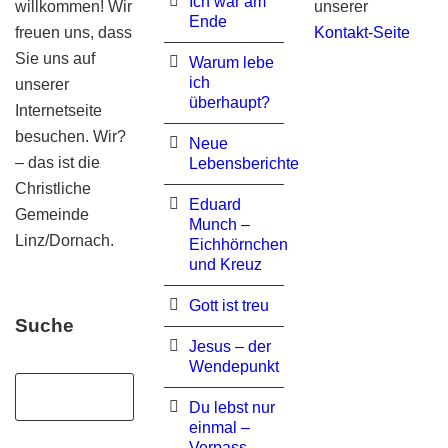
Ich war am
willkommen! Wir
unserer
Ende
freuen uns, dass
Kontakt-Seite
Sie uns auf
Warum lebe
ich
unserer
überhaupt?
Internetseite
besuchen. Wir?
Neue
– das ist die
Lebensberichte
Christliche
Eduard
Gemeinde
Munch –
Linz/Dornach.
Eichhörnchen
und Kreuz
Gott ist treu
Suche
Jesus – der
Wendepunkt
Du lebst nur
einmal –
Verpass